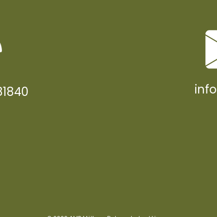
inf
81840