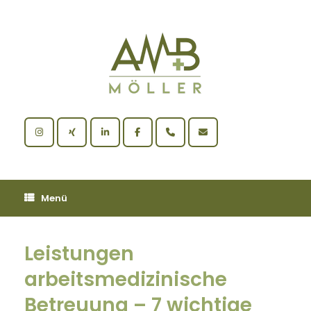
Zum
Inhalt
springen
Menü
Leistungen
arbeitsmedizinische
Betreuung – 7 wichtige